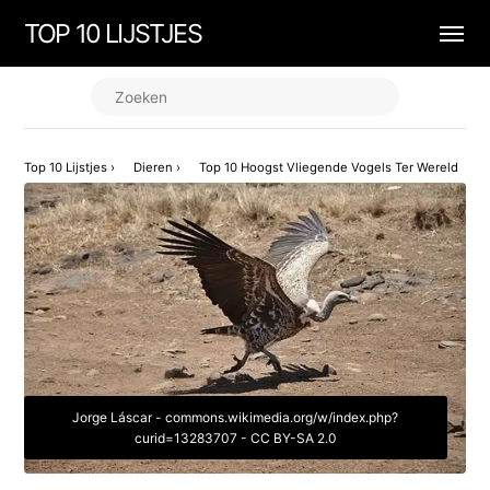
TOP 10 LIJSTJES
Top 10 Lijstjes
›
Dieren
›
Top 10 Hoogst Vliegende Vogels Ter Wereld
Jorge Láscar - commons.wikimedia.org/w/index.php?
curid=13283707 - CC BY-SA 2.0