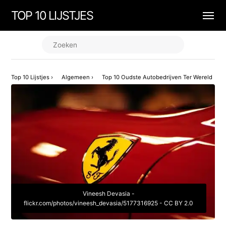
TOP 10 LIJSTJES
Top 10 Lijstjes
›
Algemeen
›
Top 10 Oudste Autobedrijven Ter Wereld
Vineesh Devasia -
flickr.com/photos/vineesh_devasia/5177316925 - CC BY 2.0